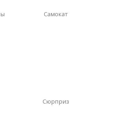
сы
Самокат
Сюрприз