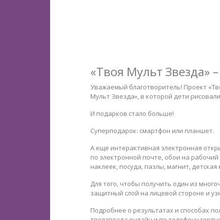
«Твоя Мульт Звезда» 
Уважаемый благотворитель! Проект «Тв
Мульт Звезда», в которой дети рисовал
И подарков стало больше!
Суперподарок: смартфон или планшет.
А еще интерактивная электронная откр
по электронной почте, обои на рабочий
наклеек, посуда, пазлы, магнит, детская
Для того, чтобы получить один из мног
защитный слой на лицевой стороне и уз
Подробнее о результатах и способах по
твоязвезда.онлайн и по телефону горячей