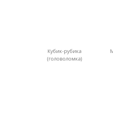
Кубик-рубика
М
(головоломка)