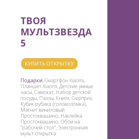
ТВОЯ
МУЛЬТЗВЕЗДА
5
КУПИТЬ ОТКРЫТКУ
Подарки:
Смартфон Xiaomi,
Планшет Xiaomi, Детские умные
часы, Самокат, Набор детской
посуды, Пазлы, Книги, Сюрприз,
Кубик-рубика (головоломка),
Магнит виниловый
Простоквашино, Наклейка
Простоквашино, Обои на
"рабочий стол", Электронная
мульт-открытка