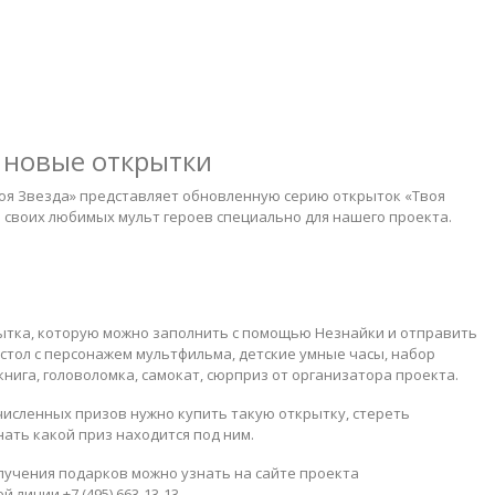
– новые открытки
оя Звезда» представляет обновленную серию открыток «Твоя
и своих любимых мульт героев специально для нашего проекта.
ытка, которую можно заполнить с помощью Незнайки и отправить
 стол с персонажем мультфильма, детские умные часы, набор
 книга, головоломка, самокат, сюрприз от организатора проекта.
очисленных призов нужно купить такую открытку, стереть
нать какой приз находится под ним.
лучения подарков можно узнать на сайте проекта
 линии +7 (495) 663-13-13