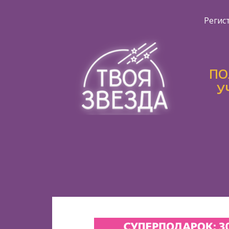
Регис
ПО
У