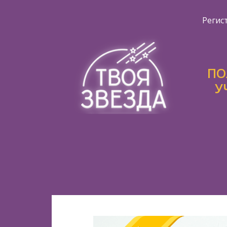
Регис
ПО
У