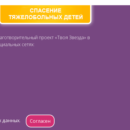
аготворительный проект «Твоя Звезда» в
циальных сетях:
ям «Твоя Звезда»
х данных.
Согласен